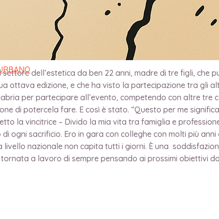
 per “Gestione efficiente delle attività e per l’attenzione al c
iornate del Beauty Days.
 URBANO
el settore dell’estetica da ben 22 anni, madre di tre figli, ch
ua ottava edizione, e che ha visto la partecipazione tra gli al
alabria per partecipare all’evento, competendo con altre tre co
ne di potercela fare. E così è stato. “Questo per me significa
tto la vincitrice – Divido la mia vita tra famiglia e professio
 di ogni sacrificio. Ero in gara con colleghe con molti più anni
livello nazionale non capita tutti i giorni. È una soddisfazio
è tornata a lavoro di sempre pensando ai prossimi obiettivi da