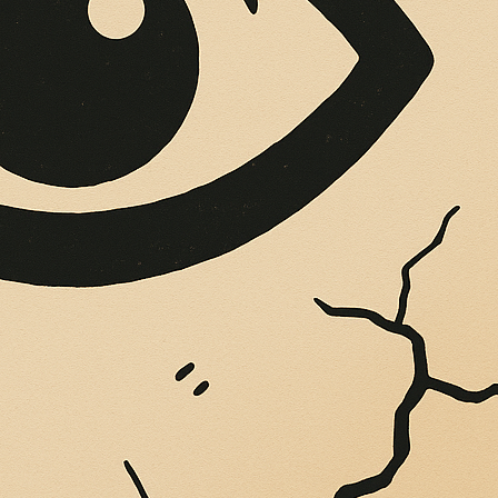
OPERE SUE
Vigliatore, sulle pareti giaccio istantanee,...
IGLIANO DI GIOI
BEAUTY DAYS 202