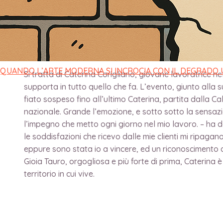
di
direttore
/
3 Aprile 2023
È di Gioia Tauro l’estetista che ha vinto il primo premio
provincia di Como, lo scorso 27 febbraio durante le g
QUANDO L’ARTE MODERNA SI INCROCIA CON IL DEGRADO
Si tratta di Caterina Corigliano, giovane lavoratrice n
supporta in tutto quello che fa. L’evento, giunto alla s
fiato sospeso fino all’ultimo Caterina, partita dalla C
nazionale. Grande l’emozione, e sotto sotto la sensazio
l’impegno che metto ogni giorno nel mio lavoro. – ha de
le soddisfazioni che ricevo dalle mie clienti mi ripagano
eppure sono stata io a vincere, ed un riconoscimento a 
Gioia Tauro, orgogliosa e più forte di prima, Caterina 
territorio in cui vive.