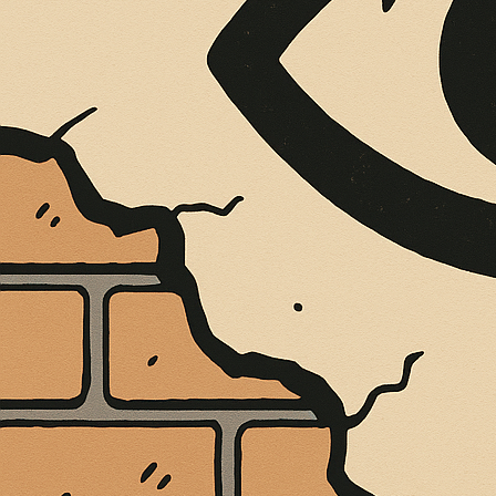
È MORTO MELO FRENI, VIVONO LE 
Antonio Marino
4 Agosto 2026
Cultura e Società
A casa Freni, a pochi passi dal lungomare di Terme 
CONTINUA A LEGGERE
Condividi:
A CATERINA COR
KP AWARD DEI 