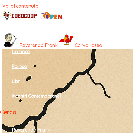
Vai al contenuto
Home
Cultura e società
Reverendo Frank
Corvo rosso
Cronaca
Politica
Libri
Incontri Contemporanei
Cerca
Reverendo Frank