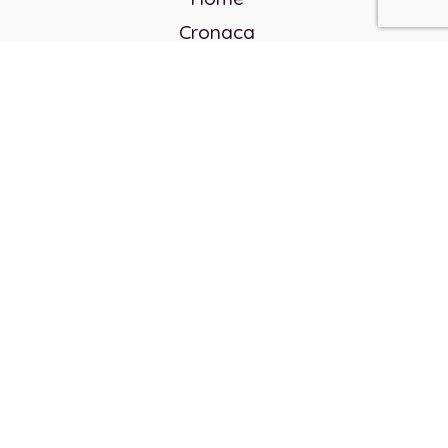
Cronaca
Politica
Cultura e società
Corvo rosso
Reverendo Frank
Libri
Incontri Contemporanei
Chi siamo
Servizi
Privacy Policy
Contatti
Direttore responsabile:
Franco Arcidiaco