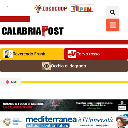
Vai
al
contenuto
MAIN
MENU
Reverendo Frank
Corvo rosso
Occhio al degrado