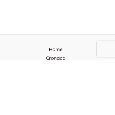
Home
Cronaca
Politica
Cultura e società
Corvo rosso
Reverendo Frank
Libri
Incontri Contemporanei