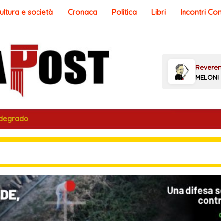
ultura e società
Cronaca
Politica
Libri
Incontri Co
 degrado