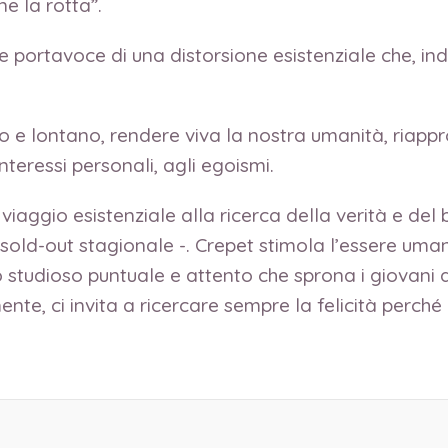
e la rotta”.
e e portavoce di una distorsione esistenziale che, i
lto e lontano, rendere viva la nostra umanità, riappr
eressi personali, agli egoismi.
viaggio esistenziale alla ricerca della verità e del 
 sold-out stagionale -. Crepet stimola l’essere uman
studioso puntuale e attento che sprona i giovani a 
te, ci invita a ricercare sempre la felicità perch