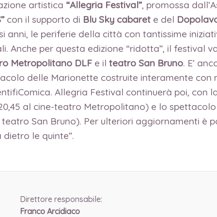
azione artistica
“Allegria Festival”
, promossa dall’A
S”
con il supporto di
Blu Sky cabaret
e del
Dopolavo
 anni, le periferie della città con tantissime iniziat
li. Anche per questa edizione “ridotta”, il festival v
tro Metropolitano DLF
e il
teatro San Bruno
. E’ anc
ttacolo delle Marionette costruite interamente con 
ifiComica. Allegria Festival continuerà poi, con 
,45 al cine-teatro Metropolitano) e lo spettacolo 
 teatro San Bruno). Per ulteriori aggiornamenti è po
 dietro le quinte”.
Direttore responsabile:
Franco Arcidiaco