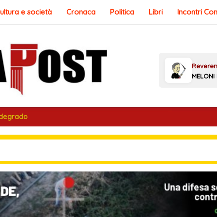
ultura e società
Cronaca
Politica
Libri
Incontri Co
 degrado