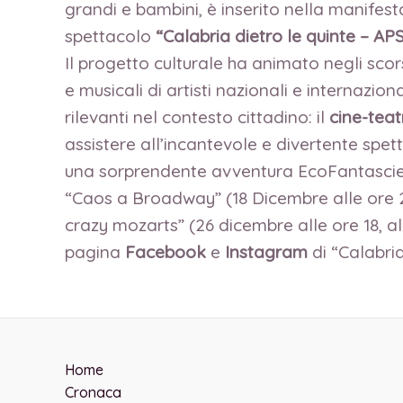
grandi e bambini, è inserito nella manifest
spettacolo
“Calabria dietro le quinte – AP
Il progetto culturale ha animato negli scorsi
e musicali di artisti nazionali e internaziona
rilevanti nel contesto cittadino: il
cine-tea
assistere all’incantevole e divertente spe
una sorprendente avventura EcoFantascient
“Caos a Broadway” (18 Dicembre alle ore 20
crazy mozarts” (26 dicembre alle ore 18, al
pagina
Facebook
e
Instagram
di “Calabria
Home
Cronaca