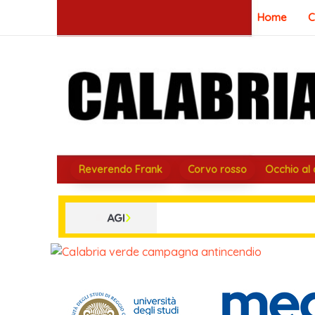
Vai
Home
C
al
contenuto
Reverendo Frank
Corvo rosso
Occhio al