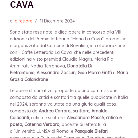
CAVA
di
direttore
/
11 Dicembre 2024
Sono state rese note le dieci opere in concorso alla VIII
edizione del Premio letterario “Mario La Cava”, promosso
e organizzato dal Comune di Bovalino, in collaborazione
con il Caffè Letterario La Cava, che nelle precedenti
edizioni ha visto premiati Claudio
Magris, Maria Pia
Ammirati, Nadia Terranova,
Donatella Di
Pietrantonio
,
Alessandro Zaccuri,
Gian Marco Griffi
e
Maria
Grazia Calandrone
.
Le opere di narrativa, proposte da una commissione
composta da critici e scrittori tra quelle pubblicate in Italia
nel 2024, saranno valutate da una giuria qualificata,
composta da
Andrea Carraro
, scrittore, Arnaldo
Colasanti
, critico e scrittore,
Alessandro Moscè
, critico e
poeta, Caterina Verbaro
, docente di letteratura
all’Università LUMSA di Roma, e
Pasquale Blefari
,
assessore alla Cultura del Comune di Bovalino, che entro