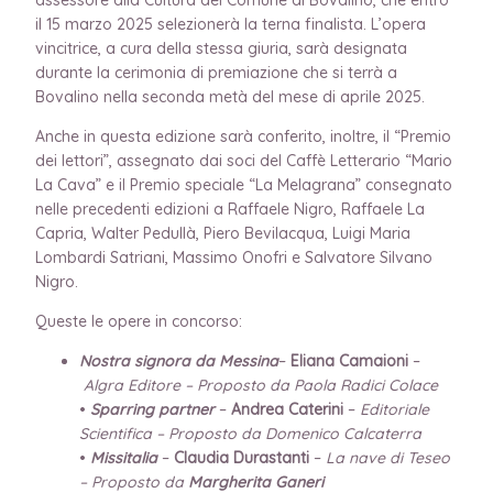
il 15 marzo 2025 selezionerà la terna finalista. L’opera
vincitrice, a cura della stessa giuria, sarà designata
durante la cerimonia di premiazione che si terrà a
Bovalino nella seconda metà del mese di aprile 2025.
Anche in questa edizione sarà conferito, inoltre, il “Premio
dei lettori”, assegnato dai soci del Caffè Letterario “Mario
La Cava” e il Premio speciale “La Melagrana” consegnato
nelle precedenti edizioni a Raffaele Nigro, Raffaele La
Capria, Walter Pedullà, Piero Bevilacqua, Luigi Maria
Lombardi Satriani, Massimo Onofri e Salvatore Silvano
Nigro.
Queste le opere in concorso:
Nostra signora da Messina
–
Eliana Camaioni
–
Algra Editore – Proposto da Paola Radici Colace
•
Sparring partner
–
Andrea Caterini
–
Editoriale
Scientifica – Proposto da Domenico Calcaterra
•
Missitalia
–
Claudia Durastanti
–
La nave di Teseo
– Proposto da
Margherita Ganeri