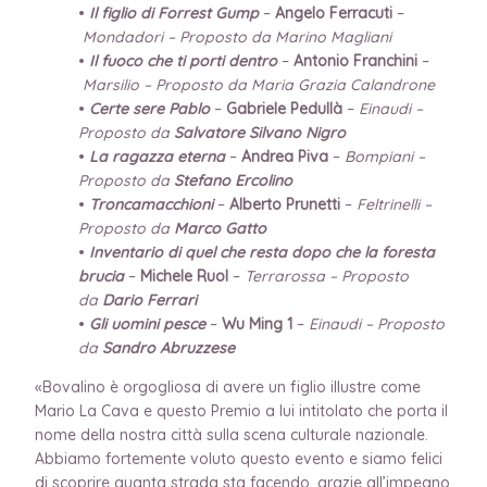
•
Il figlio di Forrest Gump
–
Angelo Ferracuti
–
Mondadori – Proposto da Marino Magliani
•
Il fuoco che ti porti dentro
–
Antonio Franchini
–
Marsilio – Proposto da Maria Grazia Calandrone
•
Certe sere Pablo
–
Gabriele Pedullà
–
Einaudi –
Proposto da
Salvatore Silvano Nigro
•
La ragazza eterna
–
Andrea Piva
–
Bompiani –
Proposto da
Stefano Ercolino
•
Troncamacchioni
–
Alberto Prunetti
–
Feltrinelli –
Proposto da
Marco Gatto
•
Inventario di quel che resta dopo che la foresta
brucia
–
Michele Ruol
–
Terrarossa – Proposto
da
Dario Ferrari
•
Gli uomini pesce
–
Wu Ming 1
–
Einaudi – Proposto
da
Sandro Abruzzese
«Bovalino è orgogliosa di avere un figlio illustre come
Mario La Cava e questo Premio a lui intitolato che porta il
nome della nostra città sulla scena culturale nazionale.
Abbiamo fortemente voluto questo evento e siamo felici
di scoprire quanta strada sta facendo, grazie all’impegno