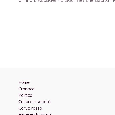
anni a L’Accademia Gourmet che ospita incon
Home
Cronaca
Politica
Cultura e società
Corvo rosso
Reverendo Frank