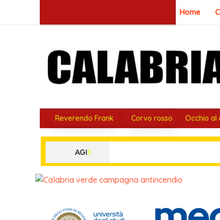
Vai
Home
C
al
contenuto
Reverendo Frank
Corvo rosso
Occhio al