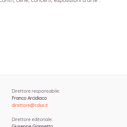
tri, cene, concerti, esposizioni d’arte”.
Direttore responsabile:
Franco Arcidiaco
direttore@cdse.it
-
Direttore editoriale:
Giuseppe Giannetto