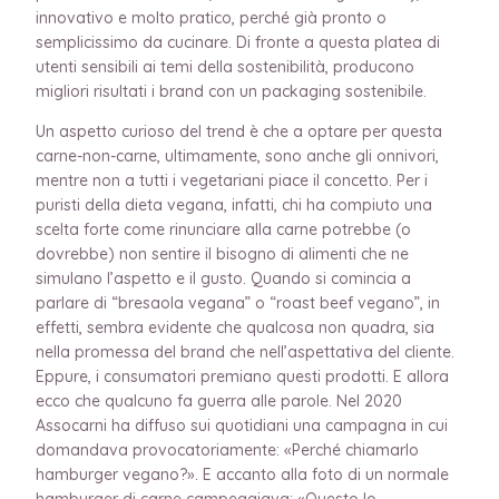
innovativo e molto pratico, perché già pronto o
semplicissimo da cucinare. Di fronte a questa platea di
utenti sensibili ai temi della sostenibilità, producono
migliori risultati i brand con un packaging sostenibile.
Un aspetto curioso del trend è che a optare per questa
carne-non-carne, ultimamente, sono anche gli onnivori,
mentre non a tutti i vegetariani piace il concetto. Per i
puristi della dieta vegana, infatti, chi ha compiuto una
scelta forte come rinunciare alla carne potrebbe (o
dovrebbe) non sentire il bisogno di alimenti che ne
simulano l’aspetto e il gusto. Quando si comincia a
parlare di “bresaola vegana” o “roast beef vegano”, in
effetti, sembra evidente che qualcosa non quadra, sia
nella promessa del brand che nell’aspettativa del cliente.
Eppure, i consumatori premiano questi prodotti. E allora
ecco che qualcuno fa guerra alle parole. Nel 2020
Assocarni ha diffuso sui quotidiani una campagna in cui
domandava provocatoriamente: «Perché chiamarlo
hamburger vegano?». E accanto alla foto di un normale
hamburger di carne campeggiava: «Questo lo