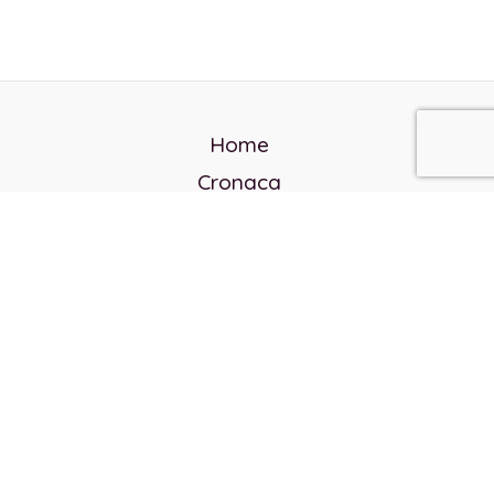
Home
Cronaca
Politica
Cultura e società
Corvo rosso
Reverendo Frank
Libri
Incontri Contemporanei
Chi siamo
Servizi