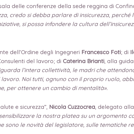
 sala delle conferenze della sede reggina di Confin
zza, credo si debba parlare di insicurezza, perché l
niziative, si possa infondere la cultura dell’insicur
ente dell’Ordine degli Ingegneri
Francesco Foti
; di
I
Consulenti del lavoro; di
Caterina Brianti
, alla guid
guarda l’intera collettività, le madri che attendono i
 lavoro. Noi tutti, ognuno con il proprio ruolo, ab
one, per ottenere un cambio di mentalità».
lute e sicurezza”,
Nicola Cuzzocrea
, delegato all
 sensibilizzare la nostra platea su un argomento c
 che sono le novità del legislatore, sulle tematiche r