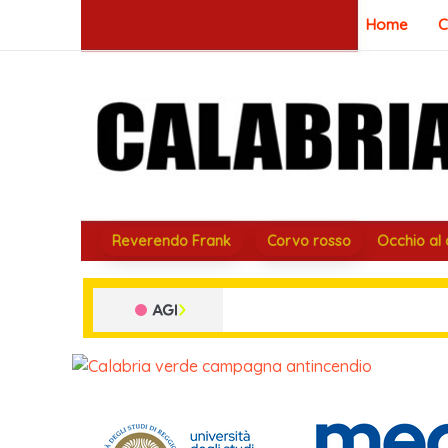
Vai
Home
C
al
contenuto
Reverendo Frank
Corvo rosso
Occhio al