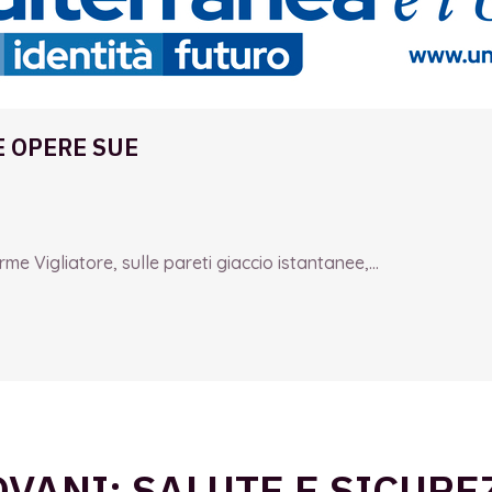
E OPERE SUE
e Vigliatore, sulle pareti giaccio istantanee,...
VANI: SALUTE E SICURE