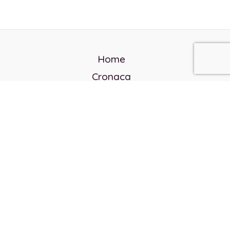
Home
Cronaca
Politica
Cultura e società
Corvo rosso
Reverendo Frank
Libri
Incontri Contemporanei
Chi siamo
Servizi