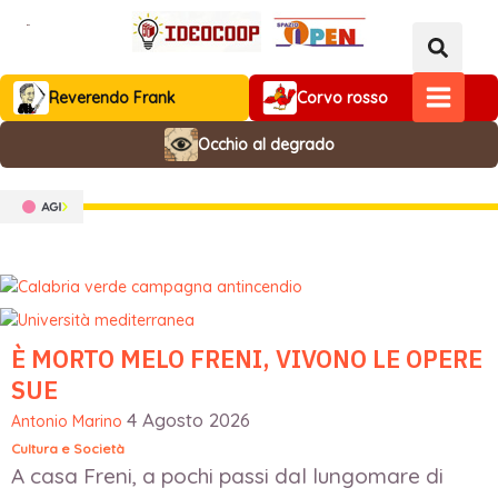
Vai
al
contenuto
Reverendo Frank
Corvo rosso
MAIN
Occhio al degrado
MENU
È MORTO MELO FRENI, VIVONO LE OPERE
SUE
4 Agosto 2026
Antonio Marino
Cultura e Società
A casa Freni, a pochi passi dal lungomare di