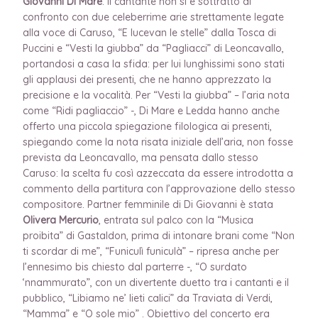
Giovanni Di Mare
. Il cantante non si è sottratto al
confronto con due celeberrime arie strettamente legate
alla voce di Caruso, “E lucevan le stelle” dalla Tosca di
Puccini e “Vesti la giubba” da “Pagliacci” di Leoncavallo,
portandosi a casa la sfida: per lui lunghissimi sono stati
gli applausi dei presenti, che ne hanno apprezzato la
precisione e la vocalità. Per “Vesti la giubba” – l’aria nota
come “Ridi pagliaccio” -, Di Mare e Ledda hanno anche
offerto una piccola spiegazione filologica ai presenti,
spiegando come la nota risata iniziale dell’aria, non fosse
prevista da Leoncavallo, ma pensata dallo stesso
Caruso: la scelta fu così azzeccata da essere introdotta a
commento della partitura con l’approvazione dello stesso
compositore. Partner femminile di Di Giovanni è stata
Olivera Mercurio
, entrata sul palco con la “Musica
proibita” di Gastaldon, prima di intonare brani come “Non
ti scordar di me”, “Funiculì funiculà” – ripresa anche per
l’ennesimo bis chiesto dal parterre -, “O surdato
‘nnammurato”, con un divertente duetto tra i cantanti e il
pubblico, “Libiamo ne’ lieti calici” da Traviata di Verdi,
“Mamma” e “O sole mio” . Obiettivo del concerto era