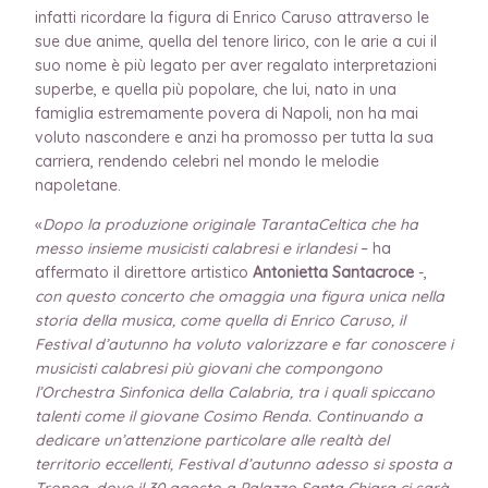
infatti ricordare la figura di Enrico Caruso attraverso le
sue due anime, quella del tenore lirico, con le arie a cui il
suo nome è più legato per aver regalato interpretazioni
superbe, e quella più popolare, che lui, nato in una
famiglia estremamente povera di Napoli, non ha mai
voluto nascondere e anzi ha promosso per tutta la sua
carriera, rendendo celebri nel mondo le melodie
napoletane.
«
Dopo la produzione originale TarantaCeltica che ha
messo insieme musicisti calabresi e irlandesi
– ha
affermato il direttore artistico
Antonietta Santacroce
-,
con questo concerto che omaggia una figura unica nella
storia della musica, come quella di Enrico Caruso, il
Festival d’autunno ha voluto valorizzare e far conoscere i
musicisti calabresi più giovani che compongono
l’Orchestra Sinfonica della Calabria, tra i quali spiccano
talenti come il giovane Cosimo Renda. Continuando a
dedicare un’attenzione particolare alle realtà del
territorio eccellenti, Festival d’autunno adesso si sposta a
Tropea, dove il 30 agosto a Palazzo Santa Chiara ci sarà