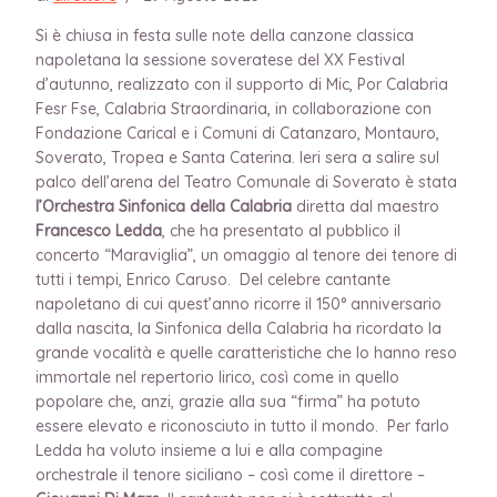
Si è chiusa in festa sulle note della canzone classica
napoletana la sessione soveratese del XX Festival
d’autunno, realizzato con il supporto di Mic, Por Calabria
Fesr Fse, Calabria Straordinaria, in collaborazione con
Fondazione Carical e i Comuni di Catanzaro, Montauro,
Soverato, Tropea e Santa Caterina. Ieri sera a salire sul
palco dell’arena del Teatro Comunale di Soverato è stata
l’Orchestra Sinfonica della Calabria
diretta dal maestro
Francesco Ledda
, che ha presentato al pubblico il
concerto “Maraviglia”, un omaggio al tenore dei tenore di
tutti i tempi, Enrico Caruso. Del celebre cantante
napoletano di cui quest’anno ricorre il 150° anniversario
dalla nascita, la Sinfonica della Calabria ha ricordato la
grande vocalità e quelle caratteristiche che lo hanno reso
immortale nel repertorio lirico, così come in quello
popolare che, anzi, grazie alla sua “firma” ha potuto
essere elevato e riconosciuto in tutto il mondo. Per farlo
Ledda ha voluto insieme a lui e alla compagine
orchestrale il tenore siciliano – così come il direttore –