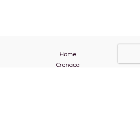
Home
Cronaca
Politica
Cultura e società
Corvo rosso
Reverendo Frank
Libri
Incontri Contemporanei
Chi siamo