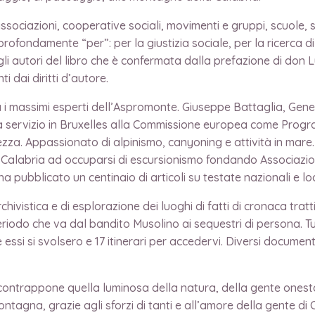
ssociazioni, cooperative sociali, movimenti e gruppi, scuole, 
fondamente “per”: per la giustizia sociale, per la ricerca di ve
li autori del libro che è confermata dalla prefazione di don Lu
i dai diritti d’autore.
tra i massimi esperti dell’Aspromonte. Giuseppe Battaglia, Gen
ta servizio in Bruxelles alla Commissione europea come Prog
urezza. Appassionato di alpinismo, canyoning e attività in ma
i in Calabria ad occuparsi di escursionismo fondando Associazio
i ha pubblicato un centinaio di articoli su testate nazionali e l
ivistica e di esplorazione dei luoghi di fatti di cronaca tratti
eriodo che va dal bandito Musolino ai sequestri di persona. Tu
ve essi si svolsero e 17 itinerari per accedervi. Diversi document
 contrappone quella luminosa della natura, della gente onesta
ntagna, grazie agli sforzi di tanti e all’amore della gente di 