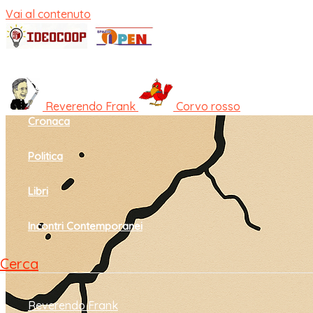
Vai al contenuto
Home
Cultura e società
Reverendo Frank
Corvo rosso
Cronaca
Politica
Libri
Incontri Contemporanei
Cerca
Reverendo Frank