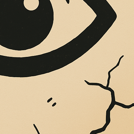
OPERE SUE
Vigliatore, sulle pareti giaccio istantanee,...
PROMONTE MISTERI
CONTA LA LOTTA P