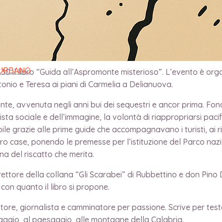
 URBANO
30 il libro “Guida all’Aspromonte misterioso”. L’evento è o
ntonio e Teresa ai piani di Carmelia a Delianuova.
onte, avvenuta negli anni bui dei sequestri e ancor prima. Fonda
ista sociale e dell’immagine, la volontà di riappropriarsi pa
ile grazie alle prime guide che accompagnavano i turisti, ai rif
 loro case, ponendo le premesse per l’istituzione del Parco n
 del riscatto che merita.
ttore della collana “Gli Scarabei” di Rubbettino e don Pino D
con quanto il libro si propone.
ore, giornalista e camminatore per passione. Scrive per testa
viaggio, al paesaggio, alle montagne della Calabria.