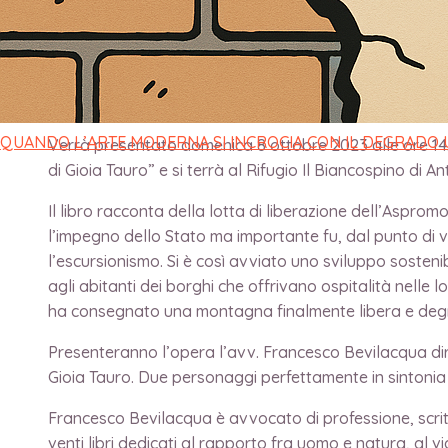
IL TERRITORIO
di
direttore
/
3 Ottobre 2023
QUANDO L’ARTE MODERNA SI INCROCIA CON IL DEGRADO
Verrà presentato domenica 8 ottobre 2023 alle ore 14.
di Gioia Tauro” e si terrà al Rifugio Il Biancospino di A
Il libro racconta della lotta di liberazione dell’Asprom
l’impegno dello Stato ma importante fu, dal punto di v
l’escursionismo. Si è così avviato uno sviluppo sostenib
agli abitanti dei borghi che offrivano ospitalità nelle
ha consegnato una montagna finalmente libera e degna
Presenteranno l’opera l’avv. Francesco Bevilacqua dire
Gioia Tauro. Due personaggi perfettamente in sintonia 
Francesco Bevilacqua è avvocato di professione, scritt
venti libri dedicati al rapporto fra uomo e natura, al 