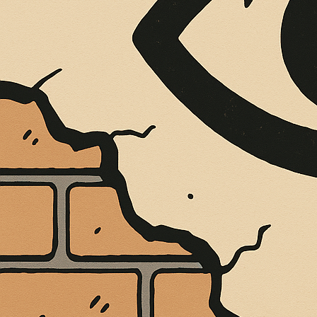
È MORTO MELO FRENI, VIVONO LE 
Antonio Marino
4 Agosto 2026
Cultura e Società
A casa Freni, a pochi passi dal lungomare di Terme 
CONTINUA A LEGGERE
Condividi:
“GUIDA ALL’AS
LIBRO CHE RAC