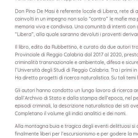
Don Pino De Masi è referente locale di Libera, rete di a
coinvolti in un impegno non solo “contro” le mafie ma pro
memoria viva e condivisa. Una comunità di intenti con g
“Libera”, alla quale saranno devoluti i proventi derivant
Il libro, edito da Rubbettino, è curato da due autori 
Provinciale di Reggio Calabria dal 2017 al 2020, pres
criminalità transnazionale e ambientale, difesa e sic
l’Università degli Studi di Reggio Calabria. Tra i prim
Ha diretto progetti di ricerca naturalistica. Su tali tem
Gli autori hanno condotto un lungo lavoro di ricerca arch
dall’Archivio di Stato e dalla stampa dell’epoca, nel p
episodi criminali, la descrizione naturalistica dei siti o
Completano il volume gli indici analitici e dei nomi.
Alla montagna buia e tragica degli eventi delittuosi si
finalmente liberi per l’escursionismo e per godere la mo