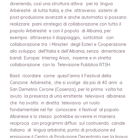
divenendo, così una struttura attiva per la lingua
Arbëreshë di tutta Italia, e che attraverso sistemi di
post-produzione avanzati e anche automatici si possano
realizzare piani strategici di collaborazione con tutto il
popolo Arbëreshë e con il popolo di Albania, per
esempio attraverso il doppiaggio, sottotitoli con
collaborazione tra i Ministeri degli Esteri e Cooperazione
allo sviluppo dell’Italia e dell’Albania, senza dimenticare
bandi Europei Interreg Arion, insieme e in stretta
collaborazione con la Televisione Pubblica RTSH.
Basti ricordare come quest’anno il Festival della
Canzone Arbëreshë, che si svolge da più di 40 anni a
San Demetrio Corone (Cosenza), per la prima volta ha
avuto la presenza di una emittente televisiva albanese
che ha svolto in diretta televisiva un ruolo
fondamentale nel far conoscere il festival al popolo
Albanese e lo stesso potrebbe avvenire in maniera
reciproca con programmi diffusi sul costruendo canale
italiano di lingua arbërshë, punto di produzione ed
emissione il Centro di Produzione Decentrato per la lingua