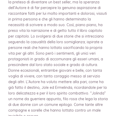
la pretesa di diventare un best seller, ma la speranza
dell’Autore è di far percepire la genuina aspirazione di
raccontare fatti per lui molto importanti e dolorosi, vissuti
in prima persona e che gli hanno determinato la
necessità di scrivere a modo suo. Così, piano piano, ha
preso vita la narrazione e di getto tutto il libro capitolo
per capitolo. Lo svolgersi di due storie che si intrecciano
seguendo la casualità della loro somiglianza; ispirate a
persone reali che hanno lottato sacrificando la propria
vita per gli altri. Sono però i sentimenti, gli unici veri
protagonisti in grado di accomunare gli esseri umani, a
prescindere dal loro stato sociale e grado di cultura.
Donne eccezionali, entrambe giovani e belle, con tanta
voglia di vivere, con tanto coraggio messo al servizio
degli altri. L’Autore ha voluto mettere alla pari, come ha
già fatto il destino, Jole ed Ermelinda, ricordandole per la
loro delicatezza e per il loro spirito combattivo. “Jolinda”
un nome da guerriere appunto, filo rosa che lega la storia
di due donne con un comune epilogo. Come tante altre
compagne e sorelle che hanno lottato contro un male
invisibile e oscuro.