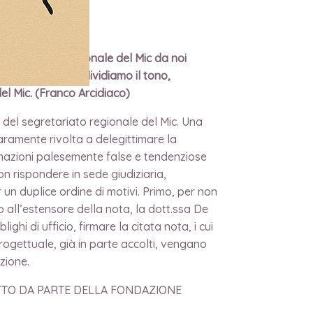
egretariato Regionale del Mic da noi
he se non ne condividiamo il tono,
el Mic. (Franco Arcidiaco)
 del segretariato regionale del Mic. Una
aramente rivolta a delegittimare la
rmazioni palesemente false e tendenziose
on rispondere in sede giudiziaria,
r un duplice ordine di motivi. Primo, per non
o all’estensore della nota, la dott.ssa De
hi di ufficio, firmare la citata nota, i cui
ogettuale, già in parte accolti, vengano
zione.
ETTO DA PARTE DELLA FONDAZIONE