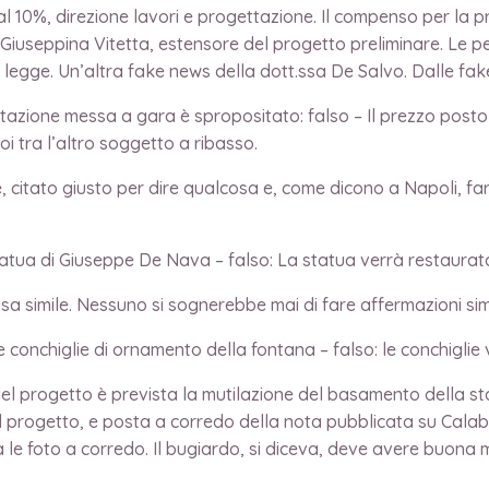
 al 10%, direzione lavori e progettazione. Il compenso per la p
iuseppina Vitetta, estensore del progetto preliminare. Le perce
 legge. Un’altra fake news della dott.ssa De Salvo. Dalle fak
zione messa a gara è spropositato: falso – Il prezzo posto
poi tra l’altro soggetto a ribasso.
itato giusto per dire qualcosa e, come dicono a Napoli, far
a di Giuseppe De Nava – falso: La statua verrà restaurata 
ile. Nessuno si sognerebbe mai di fare affermazioni simili.
chiglie di ornamento della fontana – falso: le conchiglie ve
ogetto è prevista la mutilazione del basamento della statua
l progetto, e posta a corredo della nota pubblicata su Calabri
a le foto a corredo. Il bugiardo, si diceva, deve avere buona