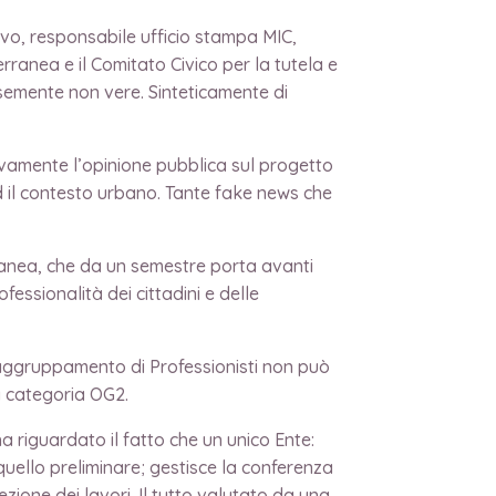
lvo, responsabile ufficio stampa MIC,
ranea e il Comitato Civico per la tutela e
semente non vere. Sinteticamente di
amente l’opinione pubblica sul progetto
 il contesto urbano. Tante fake news che
anea, che da un semestre porta avanti
essionalità dei cittadini e delle
Raggruppamento di Professionisti non può
a categoria OG2.
riguardato il fatto che un unico Ente:
 quello preliminare; gestisce la conferenza
ezione dei lavori. Il tutto valutato da una