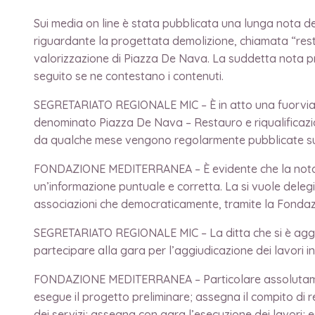
Sui media on line è stata pubblicata una lunga nota d
riguardante la progettata demolizione, chiamata “rest
valorizzazione di Piazza De Nava. La suddetta nota pr
seguito se ne contestano i contenuti.
SEGRETARIATO REGIONALE MIC – È in atto una fuorvian
denominato Piazza De Nava – Restauro e riqualificazio
da qualche mese vengono regolarmente pubblicate sui 
FONDAZIONE MEDITERRANEA – È evidente che la nota, p
un’informazione puntuale e corretta. La si vuole delegi
associazioni che democraticamente, tramite la Fondaz
SEGRETARIATO REGIONALE MIC – La ditta che si è aggiud
partecipare alla gara per l’aggiudicazione dei lavori 
FONDAZIONE MEDITERRANEA – Particolare assolutamente 
esegue il progetto preliminare; assegna il compito di re
dei servizi; assegna con gara l’esecuzione dei lavori; e