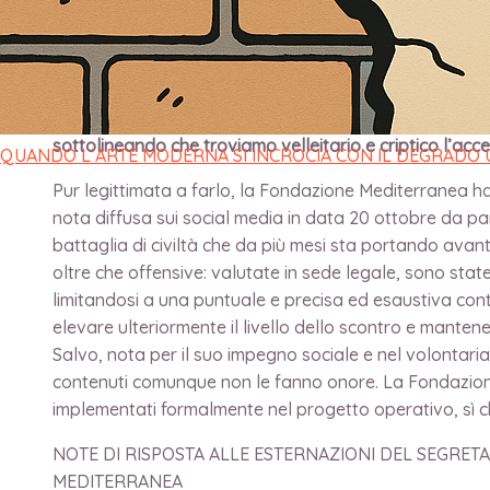
di
direttore
/
30 Ottobre 2021
La Fondazione Mediterranea, pur non essendo mai stat
pubblicato la scorsa settimana, ha inteso intervenire 
sottolineando che troviamo velleitario e criptico l’acc
QUANDO L’ARTE MODERNA SI INCROCIA CON IL DEGRADO
Pur legittimata a farlo, la Fondazione Mediterranea ha
nota diffusa sui social media in data 20 ottobre da pa
battaglia di civiltà che da più mesi sta portando ava
oltre che offensive: valutate in sede legale, sono state
limitandosi a una puntuale e precisa ed esaustiva contes
elevare ulteriormente il livello dello scontro e manten
Salvo, nota per il suo impegno sociale e nel volontariat
contenuti comunque non le fanno onore. La Fondazione 
implementati formalmente nel progetto operativo, sì ch
NOTE DI RISPOSTA ALLE ESTERNAZIONI DEL SEGRET
MEDITERRANEA