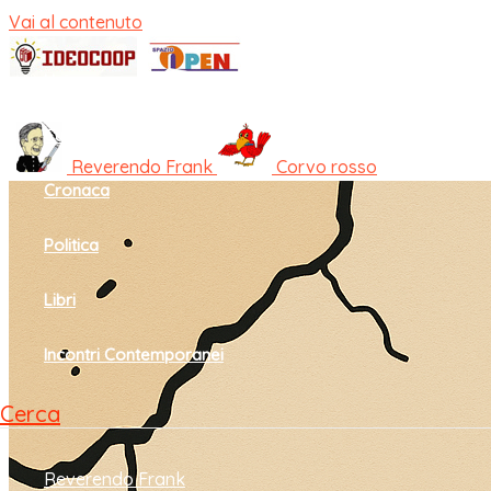
Vai al contenuto
Home
Cultura e società
Reverendo Frank
Corvo rosso
Cronaca
Politica
Libri
Incontri Contemporanei
Cerca
Reverendo Frank