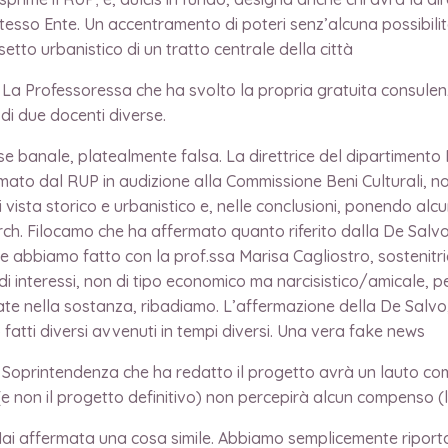
stesso Ente. Un accentramento di poteri senz’alcuna possibili
etto urbanistico di un tratto centrale della città
La Professoressa che ha svolto la propria gratuita consulenz
di due docenti diverse.
nale, platealmente falsa. La direttrice del dipartimento Pa
to dal RUP in audizione alla Commissione Beni Culturali, no
di vista storico e urbanistico e, nelle conclusioni, ponendo a
arch. Filocamo che ha affermato quanto riferito dalla De Sal
e abbiamo fatto con la prof.ssa Marisa Cagliostro, sostenitr
di interessi, non di tipo economico ma narcisistico/amicale, pe
ate nella sostanza, ribadiamo. L’affermazione della De Salvo,
atti diversi avvenuti in tempi diversi. Una vera fake news
printendenza che ha redatto il progetto avrà un lauto comp
(e non il progetto definitivo) non percepirà alcun compenso (l
ffermata una cosa simile. Abbiamo semplicemente riportato