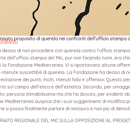
a chiamata in causa né tantomeno citata dall’articolo del S
nella discussione con toni polemici. Pubblichiamo la nota, anc
ennato proposito di querela nei confronti dell’ufficio stampa d
 URBANO
 deciso di non procedere con querela contro l’ufficio stampa
rte dell’ufficio stampa del Mic, pur non facendo nomi, era chi
nti la Fondazione Mediterranea. Vi si riportavano alcune affe
 ritenute suscettibili di querela. La Fondazione ha deciso di n
tazione dei punti, molti, ritenuti falsi e offensivi. Questo pe
erlo sul campo dell’etica e dell’estetica. Secondo, per omaggi
o: persona stimabilissima ma che ha dovuto, per evidenti obblig
Mediterranea auspica che i suoi suggerimenti di modifica pr
e si possa finalmente parlare di restauro e non più di demoli
ARIATO REGIONALE DEL MIC SULLA OPPOSIZIONE AL PROG