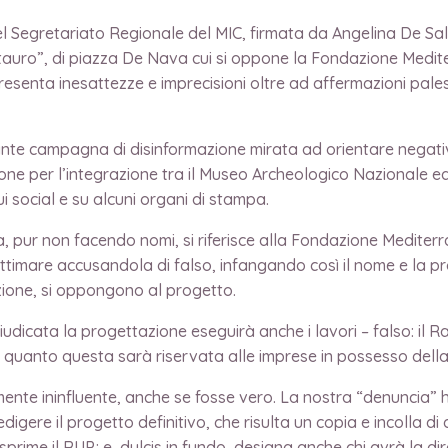
el Segretariato Regionale del MIC, firmata da Angelina De Sa
auro”, di piazza De Nava cui si oppone la Fondazione Mediter
esenta inesattezze e imprecisioni oltre ad affermazioni pale
te campagna di disinformazione mirata ad orientare negativ
ne per l’integrazione tra il Museo Archeologico Nazionale ed
social e su alcuni organi di stampa.
ur non facendo nomi, si riferisce alla Fondazione Mediterr
ttimare accusandola di falso, infangando così il nome e la prof
ione, si oppongono al progetto.
icata la progettazione eseguirà anche i lavori – falso: il 
in quanto questa sarà riservata alle imprese in possesso dell
ininfluente, anche se fosse vero. La nostra “denuncia” ha 
digere il progetto definitivo, che risulta un copia e incolla di
sprime il RUP; e, dulcis in fundo, designa anche chi avrà la dir