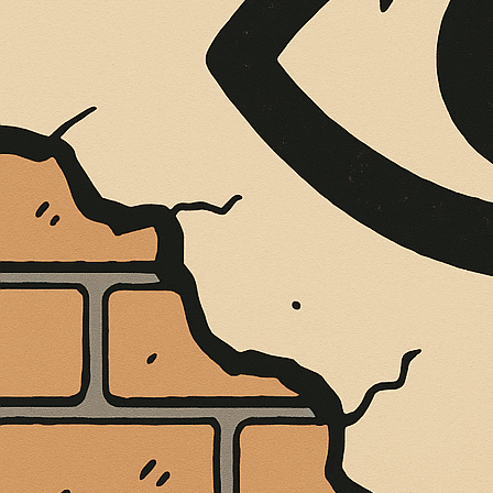
È MORTO MELO FRENI, VIVONO LE 
Antonio Marino
4 Agosto 2026
Cultura e Società
A casa Freni, a pochi passi dal lungomare di Terme 
CONTINUA A LEGGERE
Condividi:
LA FONDAZIONE
LE SUE CONVIN