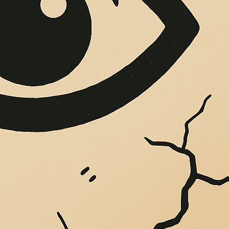
OPERE SUE
Vigliatore, sulle pareti giaccio istantanee,...
 MEDITERRANEA 
ZIONI SU PIAZZA 