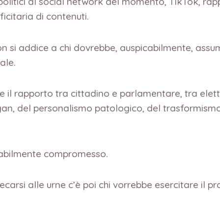
politici al social network del momento, TikTok, rap
itaria di contenuti.
n si addice a chi dovrebbe, auspicabilmente, assu
ale.
e il rapporto tra cittadino e parlamentare, tra ele
ogan, del personalismo patologico, del trasformismo
diabilmente compromesso.
arsi alle urne c’è poi chi vorrebbe esercitare il pro