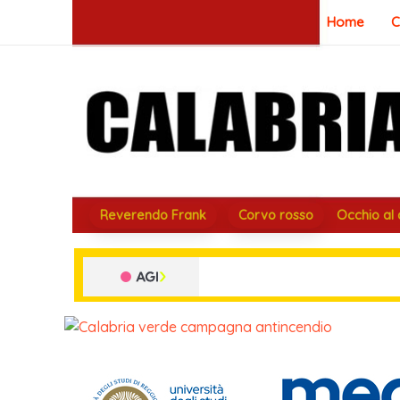
Vai
Home
C
al
contenuto
Reverendo Frank
Corvo rosso
Occhio al