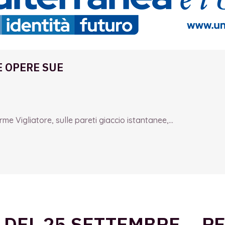
E OPERE SUE
e Vigliatore, sulle pareti giaccio istantanee,...
A DEL 25 SETTEMBRE… P