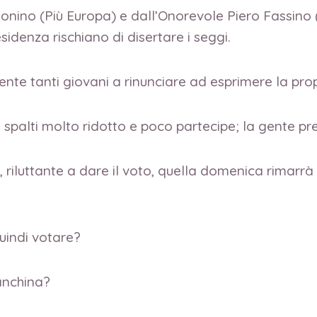
no (Più Europa) e dall’Onorevole Piero Fassino (Pd
sidenza rischiano di disertare i seggi.
nte tanti giovani a rinunciare ad esprimere la prop
i spalti molto ridotto e poco partecipe; la gente pre
, riluttante a dare il voto, quella domenica rimarrà
quindi votare?
anchina?