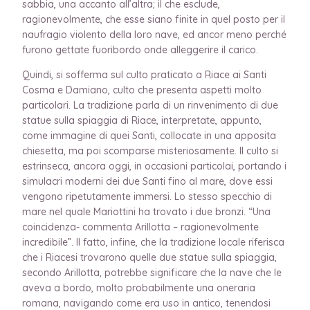
sabbia, una accanto all’altra; il che esclude,
ragionevolmente, che esse siano finite in quel posto per il
naufragio violento della loro nave, ed ancor meno perché
furono gettate fuoribordo onde alleggerire il carico.
Quindi, si sofferma sul culto praticato a Riace ai Santi
Cosma e Damiano, culto che presenta aspetti molto
particolari. La tradizione parla di un rinvenimento di due
statue sulla spiaggia di Riace, interpretate, appunto,
come immagine di quei Santi, collocate in una apposita
chiesetta, ma poi scomparse misteriosamente. Il culto si
estrinseca, ancora oggi, in occasioni particolai, portando i
simulacri moderni dei due Santi fino al mare, dove essi
vengono ripetutamente immersi. Lo stesso specchio di
mare nel quale Mariottini ha trovato i due bronzi. “Una
coincidenza- commenta Arillotta – ragionevolmente
incredibile”. Il fatto, infine, che la tradizione locale riferisca
che i Riacesi trovarono quelle due statue sulla spiaggia,
secondo Arillotta, potrebbe significare che la nave che le
aveva a bordo, molto probabilmente una oneraria
romana, navigando come era uso in antico, tenendosi