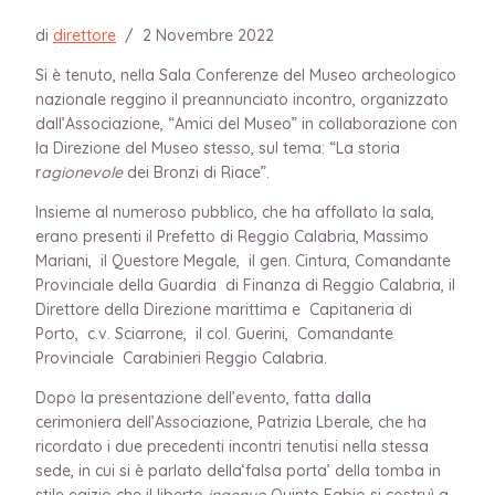
di
direttore
/
2 Novembre 2022
Si è tenuto, nella Sala Conferenze del Museo archeologico
nazionale reggino il preannunciato incontro, organizzato
dall’Associazione, “Amici del Museo” in collaborazione con
la Direzione del Museo stesso, sul tema: “La storia
r
agionevole
dei Bronzi di Riace”.
Insieme al numeroso pubblico, che ha affollato la sala,
erano presenti il Prefetto di Reggio Calabria, Massimo
Mariani, il Questore Megale, il gen. Cintura, Comandante
Provinciale della Guardia di Finanza di Reggio Calabria, il
Direttore della Direzione marittima e Capitaneria di
Porto, c.v. Sciarrone, il col. Guerini, Comandante
Provinciale Carabinieri Reggio Calabria.
Dopo la presentazione dell’evento, fatta dalla
cerimoniera dell’Associazione, Patrizia Lberale, che ha
ricordato i due precedenti incontri tenutisi nella stessa
sede, in cui si è parlato della‘falsa porta’ della tomba in
stile egizio che il liberto
ingenuo
Quinto Fabio si costruì a