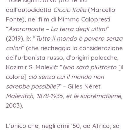
frase significativa profferita
dall’autodidatta
Ciccio Italia
(Marcello
Fonte), nel film di Mimmo Calopresti
“
Aspromonte – La terra degli ultimi
”
(2019), è: “
Tutto il mondo è povero senza
colori
” (che riecheggia la considerazione
dell’urbanista russo, d’origini polacche,
Kazimir S. Malevič: “
Non sarà piuttosto
[il
colore]
ciò senza cui il mondo non
sarebbe possibile?
” – Gilles Néret:
Malevitch, 1878-1935, et le suprématisme
,
2003).
L’unico che, negli anni ’50, ad Africo, sa