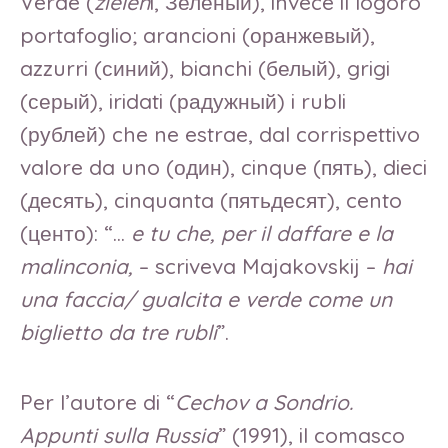
Verde (
zielen
i, Зелёный), invece il logoro
portafoglio; arancioni (оранжевый),
azzurri (синий), bianchi (белый), grigi
(серый), iridati (радужный) i rubli
(рублей) che ne estrae, dal corrispettivo
valore da uno (один), cinque (пять), dieci
(десять), cinquanta (пятьдесят), cento
(центо): “…
e tu che, per il daffare e la
malinconia,
– scriveva Majakovskij –
hai
una faccia/ gualcita e verde come un
biglietto da tre rubli
”.
Per l’autore di “
Cechov a Sondrio.
Appunti sulla Russia
” (1991), il comasco