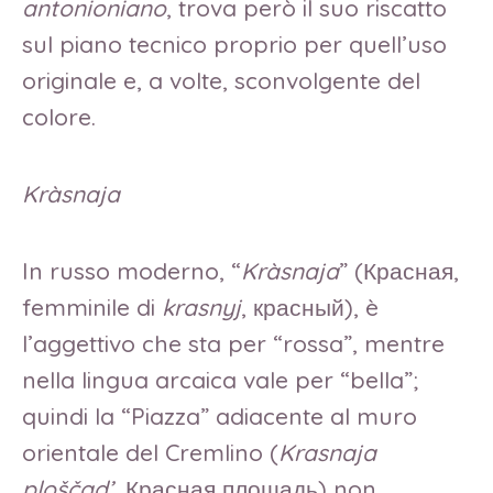
antonioniano
, trova però il suo riscatto
sul piano tecnico proprio per quell’uso
originale e, a volte, sconvolgente del
colore.
Kràsnaja
In russo moderno, “
Kràsnaja
” (Красная,
femminile di
krasnyj
, красный), è
l’aggettivo che sta per “rossa”, mentre
nella lingua arcaica vale per “bella”;
quindi la “Piazza” adiacente al muro
orientale del Cremlino (
Krasnaja
ploščad’
, Красная площадь) non