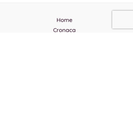
Home
Cronaca
Politica
Cultura e società
Corvo rosso
Reverendo Frank
Libri
Incontri Contemporanei
Chi siamo
Servizi
Privacy Policy
Contatti