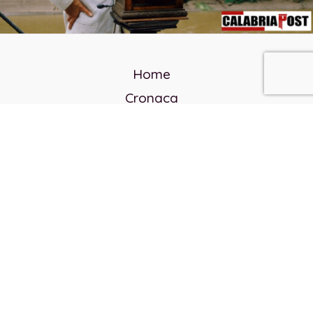
Home
Cronaca
Politica
Cultura e società
Corvo rosso
Reverendo Frank
Libri
Incontri Contemporanei
Chi siamo
Servizi
Privacy Policy