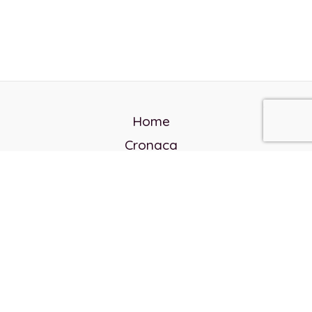
Home
Cronaca
Politica
Cultura e società
Corvo rosso
Reverendo Frank
Libri
Incontri Contemporanei
Chi siamo