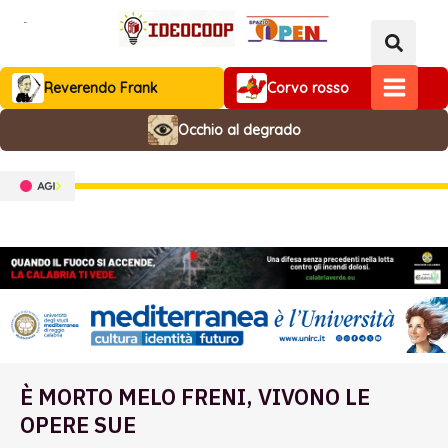
Vai
al
contenuto
Reverendo Frank
Corvo rosso
MAIN
Occhio al degrado
MENU
È MORTO MELO FRENI, VIVONO LE
OPERE SUE