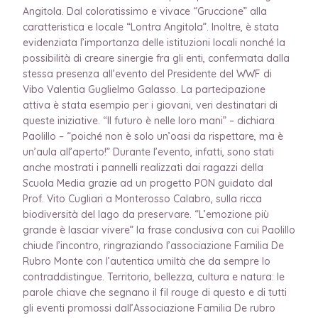
Angitola. Dal coloratissimo e vivace “Gruccione” alla
caratteristica e locale “Lontra Angitola”. Inoltre, è stata
evidenziata l’importanza delle istituzioni locali nonché la
possibilità di creare sinergie fra gli enti, confermata dalla
stessa presenza all’evento del Presidente del WWF di
Vibo Valentia Guglielmo Galasso. La partecipazione
attiva è stata esempio per i giovani, veri destinatari di
queste iniziative. “Il futuro è nelle loro mani” – dichiara
Paolillo – “poiché non è solo un’oasi da rispettare, ma è
un’aula all’aperto!” Durante l’evento, infatti, sono stati
anche mostrati i pannelli realizzati dai ragazzi della
Scuola Media grazie ad un progetto PON guidato dal
Prof. Vito Cugliari a Monterosso Calabro, sulla ricca
biodiversità del lago da preservare. “L’emozione più
grande è lasciar vivere” la frase conclusiva con cui Paolillo
chiude l’incontro, ringraziando l’associazione Familia De
Rubro Monte con l’autentica umiltà che da sempre lo
contraddistingue. Territorio, bellezza, cultura e natura: le
parole chiave che segnano il fil rouge di questo e di tutti
gli eventi promossi dall’Associazione Familia De rubro