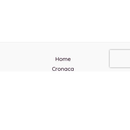
Home
Cronaca
Politica
Cultura e società
Corvo rosso
Reverendo Frank
Libri
Incontri Contemporanei