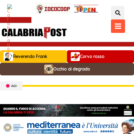
Vai
al
contenuto
MAIN
MENU
Reverendo Frank
Corvo rosso
Occhio al degrado