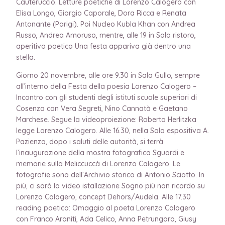
Cauteruccio. Letture poetiche di Lorenzo Calogero con
Elisa Longo, Giorgio Caporale, Dora Ricca e Renata
Antonante (Parigi). Poi Nucleo Kubla Khan con Andrea
Russo, Andrea Amoruso, mentre, alle 19 in Sala ristoro,
aperitivo poetico Una festa appariva già dentro una
stella.
Giorno 20 novembre, alle ore 9.30 in Sala Gullo, sempre
all’interno della Festa della poesia Lorenzo Calogero –
Incontro con gli studenti degli istituti scuole superiori di
Cosenza con Vera Segreti, Nino Cannatà e Gaetano
Marchese. Segue la videoproiezione: Roberto Herlitzka
legge Lorenzo Calogero. Alle 16.30, nella Sala espositiva A.
Pazienza, dopo i saluti delle autorità, si terrà
l’inaugurazione della mostra fotografica Sguardi e
memorie sulla Meliccuccà di Lorenzo Calogero. Le
fotografie sono dell’Archivio storico di Antonio Sciotto. In
più, ci sarà la video istallazione Sogno più non ricordo su
Lorenzo Calogero, concept Dehors/Audela. Alle 17.30
reading poetico: Omaggio al poeta Lorenzo Calogero
con Franco Araniti, Ada Celico, Anna Petrungaro, Giusy