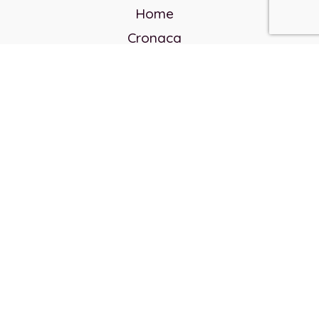
Home
Cronaca
Politica
Cultura e società
Corvo rosso
Reverendo Frank
Libri
Incontri Contemporanei
Chi siamo
Servizi
Privacy Policy
Contatti
Direttore responsabile: