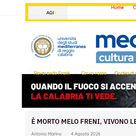
Vai
Home
C
al
contenuto
Reverendo Frank
Corvo rosso
Occhio al
È MORTO MELO FRENI, VIVONO L
Antonio Marino
4 Agosto 2026