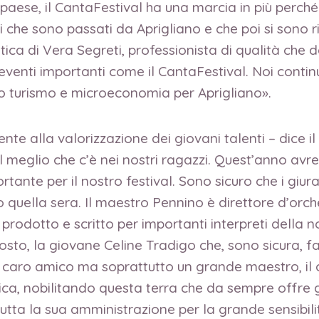
aese, il CantaFestival ha una marcia in più perché
i che sono passati da Aprigliano e che poi si sono r
stica di Vera Segreti, professionista di qualità che 
venti importanti come il CantaFestival. Noi contin
no turismo e microeconomia per Aprigliano».
e alla valorizzazione dei giovani talenti – dice il 
il meglio che c’è nei nostri ragazzi. Quest’anno avrem
ante per il nostro festival. Sono sicuro che i giura
ato quella sera. Il maestro Pennino è direttore d’or
 prodotto e scritto per importanti interpreti della n
gosto, la giovane Celine Tradigo che, sono sicura,
un caro amico ma soprattutto un grande maestro, i
, nobilitando questa terra che da sempre offre gra
tutta la sua amministrazione per la grande sensibil