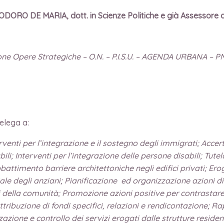
ODORO DE MARIA, dott. in Scienze Politiche e già Assessore 
ione Opere Strategiche – O.N. – P.I.S.U. – AGENDA URBANA – P
delega a:
terventi per l’integrazione e il sostegno degli immigrati; Acce
ili; Interventi per l’integrazione delle persone disabili; Tute
bbattimento barriere architettoniche negli edifici privati; Er
iale degli anziani; Pianificazione ed organizzazione azioni di
i della comunità; Promozione azioni positive per contrastare 
ribuzione di fondi specifici, relazioni e rendicontazione; Rap
azione e controllo dei servizi erogati dalle strutture residenz