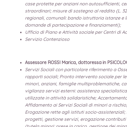
case protette per anziani non autosufficienti, cen
straordinari; misure di sostegno al reddito (L. 32
regionali, comunali: bando istruttoria istanze e l
domande di partecipazione e finanziamenti);
Ufficio di Piano e Attività sociale per Centri di 
Servizio Contenzioso
Assessore ROSSI Marica, dottoressa in PSICOLO
Servizi Sociali con particolare riferimento a Oss
rapporti sociali; Pronto intervento sociale per l
minori, anziani, famiglie multiproblematiche, cat
vigilanza servizi esterni: assistenza specialistic
utilizzate in attività solidaristiche; Accertament
Affidamento ai Servizi Sociali di minori a rischio
Erogazione rette agli istituti socio-assistenziali;
progetti, gestione servizi, erogazione contribut
(tutela minori: prese in carico, gestione dei mino