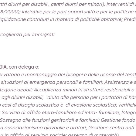
tri diurni per disabili , centri diurni per minori); Interventi
8/2000); Iniziative per le pari opportunità e per le politiche 
iquidazione contributi in materia di politiche abitative; Predi
Accoglienza per Immigrati
GIA,
con delega a:
ervatorio e monitoraggio dei bisogni e delle risorse del territ
e situazioni di emergenza personali e familiari; Assistenza e 
egorie deboli; Accoglienza minori in strutture residenziali o
a agli alunni disabili, aiuto alla persona per i portatori di 
o casi di disagio scolastico e di evasione scolastica; verific
; Servizio di affido etero-familiare ed intra- familiare; Inte
 Sostegno alle funzioni genitoriali e familiari; Gestione fondo
i a associazionismo giovanile e oratori; Gestione centro ant
ri in affido al servizio sociale; assegno di maternità)