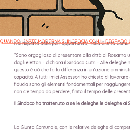
di
direttore
/
9 Novembre 2023
Presentata oggi, giovedì 9 novembre, la nuova Giunta 
elezioni Amministrative dello scorso 22 e 23 ottobre.
QUANDO L’ARTE MODERNA SI INCROCIA CON IL DEGRADO
Nel rispetto delle pari opportunità, nella Giunta Com
“Sono orgoglioso di presentare alla città di Rosarno una
dagli elettori – dichiara il Sindaco Cutrì – Alle delegh
questo è ciò che fa la differenza in un’azione amminist
capacità. A tutti i miei Assessori ho chiesto di lavor
fiducia sono gli elementi fondamentali per raggiungere 
non c’è tempo da perdere, finito il tempo delle presenta
Il Sindaco ha trattenuto a sé le deleghe
le deleghe ai S
La Giunta Comunale, con le relative deleghe di compe