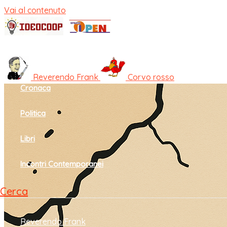
Vai al contenuto
Home
Cultura e società
Reverendo Frank
Corvo rosso
Cronaca
Politica
Libri
Incontri Contemporanei
Cerca
Reverendo Frank