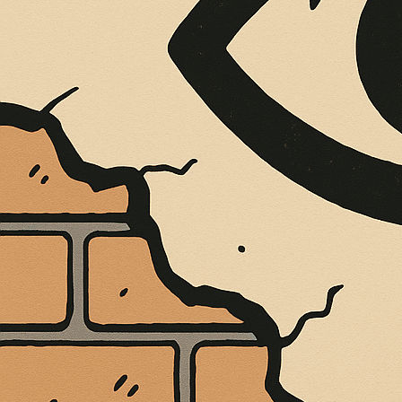
È MORTO MELO FRENI, VIVONO LE 
Antonio Marino
4 Agosto 2026
Cultura e Società
A casa Freni, a pochi passi dal lungomare di Terme 
CONTINUA A LEGGERE
Condividi:
ROSARNO, IL S
LA GIUNTA CO