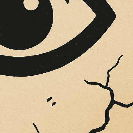
OPERE SUE
Vigliatore, sulle pareti giaccio istantanee,...
INDACO CUTRÌ HA
MUNALE