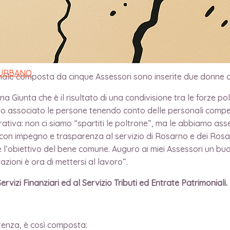
Comunale chiamata a guidare la città di Rosarno al fianco de
 URBANO
unale composta da cinque Assessori sono inserite due donne o
 Giunta che è il risultato di una condivisione tra le forze po
e ho associato le persone tenendo conto delle personali compete
rativa: non ci siamo “spartiti le poltrone”, ma le abbiamo ass
are con impegno e trasparenza al servizio di Rosarno e dei Ros
l’obiettivo del bene comune. Auguro ai miei Assessori un buon 
zioni è ora di mettersi al lavoro”.
ervizi Finanziari ed al Servizio Tributi ed Entrate Patrimoniali.
tenza, è così composta: