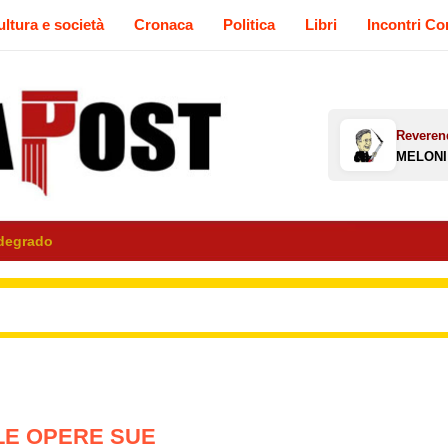
ltura e società
Cronaca
Politica
Libri
Incontri C
 degrado
LE OPERE SUE