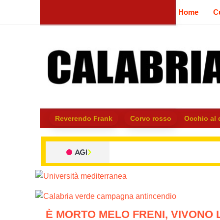
Vai
Home
Cu
al
contenuto
Reverendo Frank
Corvo rosso
Occhio al
È MORTO MELO FRENI, VIVONO 