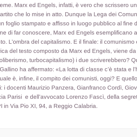
sieme. Marx ed Engels, infatti, è vero che scrissero 
partito che lo mise in atto. Dunque la Lega dei Comuni
oglio stampato e affisso in luogo pubblico al fine di f
 di far conoscere, Marx ed Engels esemplificano alcun
ento. L’ombra del capitalismo. E il finale: il comunis
torica del testo composto da Marx ed Engels, viene da
oliberismo, turbocapitalismo) i due scriverebbero? Qua
 Gallino ha affermato: «La lotta di classe c’è stata e l
uale è, infine, il compito dei comunisti, oggi? E quel
i: i docenti Maurizio Panzera, Gianfranco Cordì, Giov
ia Parisi e dell’avvocato Lorenzo Fascì, della segre
I in Via Pio XI, 94, a Reggio Calabria.