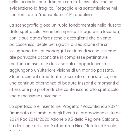
nella locanda sono delineati con tratti distintivi che ne
evidenziano la fragilità, l’orgoglio e la sottomissione nei
confronti della “manipolatrice” Mirandolina.
La scenografia gioca un ruolo fondamentale nella riuscita
dello spettacolo. Viene ben ripreso il luogo della locanda,
con le sue atmosfere ricche e accoglienti che diventa il
palcoscenico ideale per i giochi di seduzione che si
sviluppano tra i personaggi. I costumi di scena, insieme
alle parrucche acconciate in complesse pettinature,
mettono in risalto le classi sociali di appartenenza e
aggiungono un’ulteriore visione di un mondo passato.
Stupefacente il ritmo teatrale, serrato e mai statico, con
una continua alternanza di battute frizzanti e momenti di
riflessione più profondi, che conferiscono allo spettacolo
una dimensione universale.
Lo spettacolo è inserito nel Progetto “Vacantiandu 2024”
finanziato nell’ambito degli Eventi di promozione culturale
2024 Pac 2014/2020 Azione 6.8.3 della Regione Calabria.
La direzione artistica è affidata a Nico Morelli ed Ercole