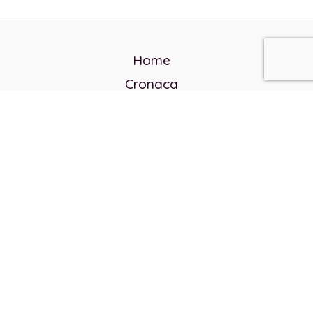
Home
Cronaca
Politica
Cultura e società
Corvo rosso
Reverendo Frank
Libri
Incontri Contemporanei
Chi siamo
Servizi
Privacy Policy