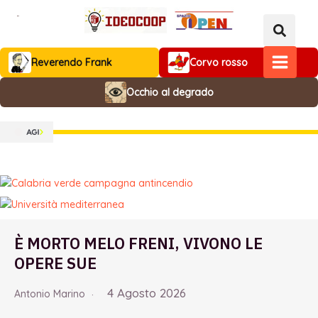
Vai
al
contenuto
Reverendo Frank
Corvo rosso
MAIN
Occhio al degrado
MENU
È MORTO MELO FRENI, VIVONO LE
OPERE SUE
4 Agosto 2026
Antonio Marino