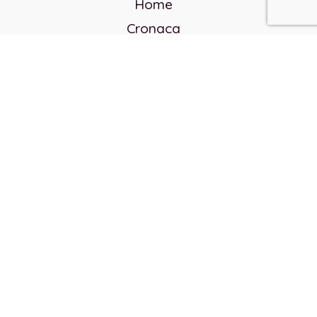
Home
Cronaca
Politica
Cultura e società
Corvo rosso
Reverendo Frank
Libri
Incontri Contemporanei
Chi siamo
Servizi
Privacy Policy
Contatti
Direttore responsabile: