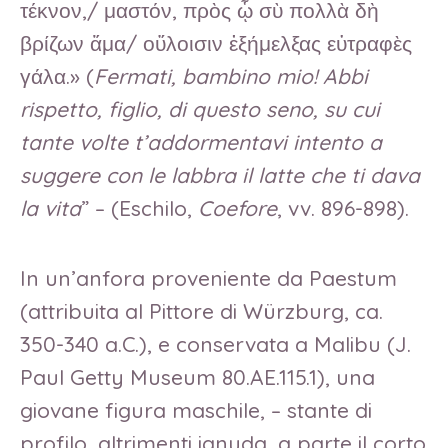
τέκνον,/ μαστόν, πρὸς ᾧ σὺ πολλὰ δὴ
βρίζων ἅμα/ οὔλοισιν ἐξήμελξας εὐτραφὲς
γάλα.» (
Fermati, bambino mio! Abbi
rispetto, figlio, di questo seno, su cui
tante volte t’addormentavi intento a
suggere con le labbra il latte che ti dava
la vita
” – (Eschilo,
Coefore
, vv. 896-898).
In un’anfora proveniente da Paestum
(attribuita al Pittore di Würzburg, ca.
350-340 a.C.), e conservata a Malibu (J.
Paul Getty Museum 80.AE.115.1), una
giovane figura maschile, – stante di
profilo, altrimenti ignuda, a parte il corto