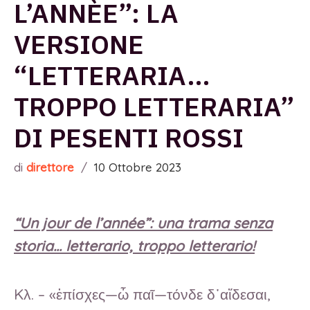
L’ANNÈE”: LA
VERSIONE
“LETTERARIA…
TROPPO LETTERARIA”
DI PESENTI ROSSI
di
direttore
/
10 Ottobre 2023
“Un jour de l’année”: una trama senza
storia… letterario, troppo letterario!
Kλ. – «ἐπίσχες—ὦ παῖ—τόνδε δ᾿αἴδεσαι,