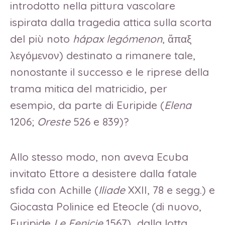
introdotto nella pittura vascolare
ispirata dalla tragedia attica sulla scorta
del più noto
hápax legómenon
, ἅπαξ
λεγόμενον) destinato a rimanere tale,
nonostante il successo e le riprese della
trama mitica del matricidio, per
esempio, da parte di Euripide (
Elena
1206;
Oreste
526 e 839)?
Allo stesso modo, non aveva Ecuba
invitato Ettore a desistere dalla fatale
sfida con Achille (
Iliade
XXII, 78 e segg.) e
Giocasta Polinice ed Eteocle (di nuovo,
Euripide
Le Fenicie
1567) dalla lotta