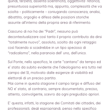
quindi, terzietà, asserita scientificità, oggettivita’ retorica,
presuntuosa superiorità ma, appunto, complessità che va
sciolta – politicamente – coniugando conoscenza, analisi,
dibattito, orgoglio e difesa delle posizioni storiche
assunte all’interno della propria area di riferimento.
Ciascuno di noi ha dei “Padri”, nessuno può
decontestualizzare così tanto il proprio contributo da dirsi
“totalmente nuovo”, assoluto, sciolto da ogni retaggio:
così facendo si scadrebbe in un tipo specioso di
“radicalismo”, nella paranoia dell’ uno, dell’unico.
Sul Ponte, nello specifico, le carte “cantano” da tempo ed
e’ stato da subito evidente che l’ideologismo era tutto nel
campo del SI, motivato dalle esigenze di visibilità ed
elettorali di un preciso partito.
Mai come in questa stagione il campo largo e diffuso del
NO e’ stato, al contrario, sempre documentato, preciso,
attento, coinvolgente, scevro da ogni pregiudizio apriori.
E’ questa, infatti, la stagione dei Comitati dei cittadini, dei
professionisti, degli espropriandi, penso nello specifico