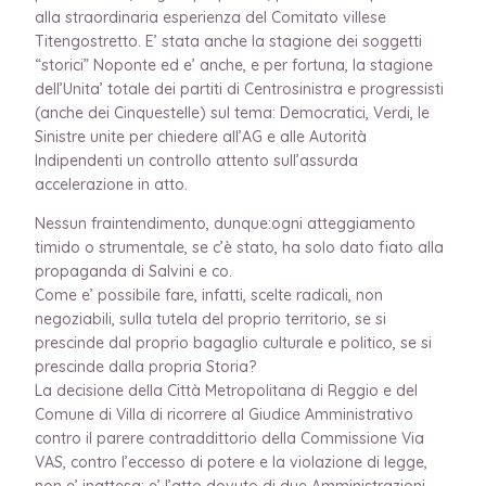
alla straordinaria esperienza del Comitato villese
Titengostretto. E’ stata anche la stagione dei soggetti
“storici” Noponte ed e’ anche, e per fortuna, la stagione
dell’Unita’ totale dei partiti di Centrosinistra e progressisti
(anche dei Cinquestelle) sul tema: Democratici, Verdi, le
Sinistre unite per chiedere all’AG e alle Autorità
Indipendenti un controllo attento sull’assurda
accelerazione in atto.
Nessun fraintendimento, dunque:ogni atteggiamento
timido o strumentale, se c’è stato, ha solo dato fiato alla
propaganda di Salvini e co.
Come e’ possibile fare, infatti, scelte radicali, non
negoziabili, sulla tutela del proprio territorio, se si
prescinde dal proprio bagaglio culturale e politico, se si
prescinde dalla propria Storia?
La decisione della Città Metropolitana di Reggio e del
Comune di Villa di ricorrere al Giudice Amministrativo
contro il parere contraddittorio della Commissione Via
VAS, contro l’eccesso di potere e la violazione di legge,
non e’ inattesa: e’ l’atto dovuto di due Amministrazioni