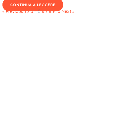
CONTINUA A LEGGERE
« Previous
1
2
3
4
5
6
7
8
9
10
Next »