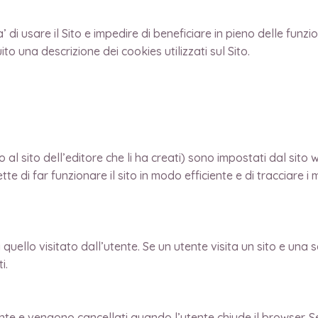
 di usare il Sito e impedire di beneficiare in pieno delle funzion
ito una descrizione dei cookies utilizzati sul Sito.
 sito dell’editore che li ha creati) sono impostati dal sito web
tte di far funzionare il sito in modo efficiente e di tracciare i
quello visitato dall’utente. Se un utente visita un sito e una s
i.
 e vengono cancellati quando l’utente chiude il browser. Se l’