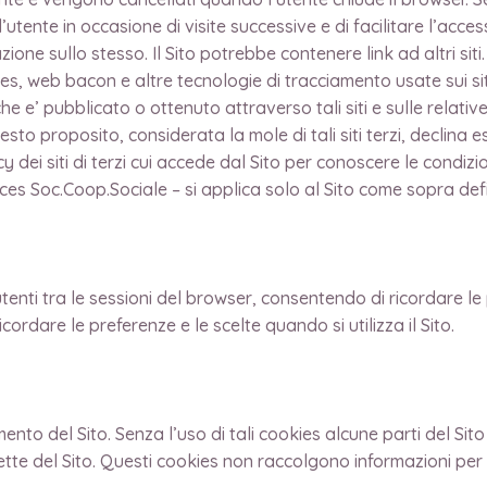
’utente in occasione di visite successive e di facilitare l’acce
ne sullo stesso. Il Sito potrebbe contenere link ad altri si
, web bacon e altre tecnologie di tracciamento usate sui siti 
che e’ pubblicato o ottenuto attraverso tali siti e sulle relati
o proposito, considerata la mole di tali siti terzi, declina 
y dei siti di terzi cui accede dal Sito per conoscere le condizio
es Soc.Coop.Sociale – si applica solo al Sito come sopra defi
tenti tra le sessioni del browser, consentendo di ricordare le p
ordare le preferenze e le scelte quando si utilizza il Sito.
ento del Sito. Senza l’uso di tali cookies alcune parti del 
ette del Sito. Questi cookies non raccolgono informazioni pe