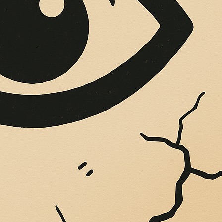
SUE
, sulle pareti giaccio istantanee,…
ost.net/.it (”Sito”) gestito e operato IDEOCOOP Media Servic
791
ito web visitato. Vengono memorizzati sull’hard disk del compu
ni su di loro, al fine di permettere o migliorare il servizio off
per poter navigare sul Sito, altri hanno scopi diversi come gar