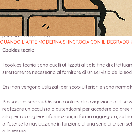
sistema, effettuare analisi statistiche, comprendere quali so
Sito.
Il Sito utilizza cookies tecnici e non di profilazione. Quanto 
per connettersi al Sito.
QUANDO L’ARTE MODERNA SI INCROCIA CON IL DEGRADO
Cookies tecnici
I cookies tecnici sono quelli utilizzati al solo fine di effet
strettamente necessaria al fornitore di un servizio della soc
Essi non vengono utilizzati per scopi ulteriori e sono normal
Possono essere suddivisi in cookies di navigazione o di ses
realizzare un acquisto o autenticarsi per accedere ad aree ri
sito per raccogliere informazioni, in forma aggregata, sul nu
all’utente la navigazione in funzione di una serie di criteri se
allo stesso.