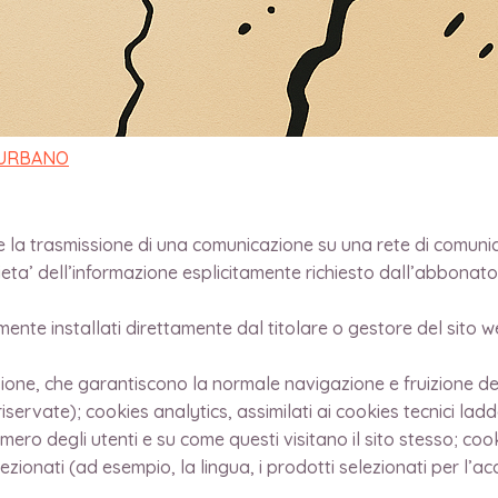
no le sezioni del Sito che interessano maggiormente gli utenti
precede si riferisce sia al computer dell’utente sia ad ogni altr
 URBANO
tuare la trasmissione di una comunicazione su una rete di comuni
ieta’ dell’informazione esplicitamente richiesto dall’abbonato
mente installati direttamente dal titolare o gestore del sito w
sione, che garantiscono la normale navigazione e fruizione d
servate); cookies analytics, assimilati ai cookies tecnici lad
mero degli utenti e su come questi visitano il sito stesso; coo
lezionati (ad esempio, la lingua, i prodotti selezionati per l’acq