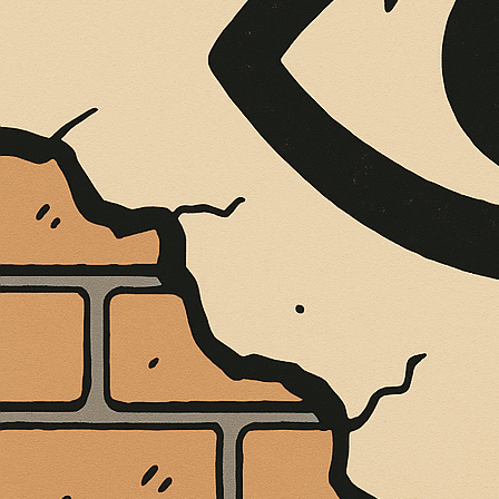
È MORTO MELO FRENI, VIVONO LE OPERE 
Antonio Marino
4 Agosto 2026
Cultura e Società
A casa Freni, a pochi passi dal lungomare di Terme Vigliatore
CONTINUA A LEGGERE
Cookie Policy
La presente Cookie Policy e’ relativa al sito www.calabriap
Via dei Filippini, 23/25 89125 Reggio Calabria C.F. 03388410
I cookies sono piccoli file di testo inviati all’utente dal s
di riconoscere gli utenti e memorizzare determinate informazio
Esistono diverse tipologie di cookies. Alcuni sono necessari 