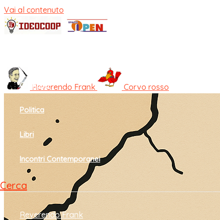
Vai al contenuto
Home
Cultura e società
Cronaca
Reverendo Frank
Corvo rosso
Politica
Libri
Incontri Contemporanei
Cerca
Reverendo Frank