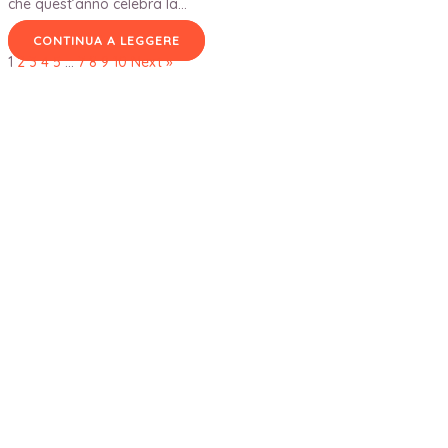
che quest’anno celebra la…
CONTINUA A LEGGERE
1
2
3
4
5
…
7
8
9
10
Next »