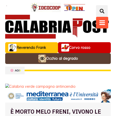
Vai
al
contenuto
MAIN
MENU
Reverendo Frank
Corvo rosso
Occhio al degrado
È MORTO MELO FRENI, VIVONO LE