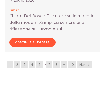
7 Luglio 2026
Cultura
Chiara Del Bosco Discutere sulle macerie
della modernità implica sempre una
riflessione sull’uomo e sul…
CONTINUA A LEGGERE
…
1
2
3
4
5
7
8
9
10
Next »