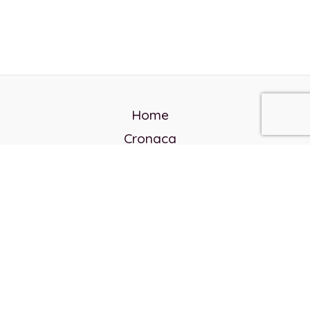
Home
Cronaca
Politica
Cultura e società
Corvo rosso
Reverendo Frank
Libri
Incontri Contemporanei
Chi siamo