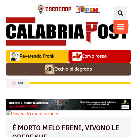
Vai
al
contenuto
MAIN
MENU
Reverendo Frank
Corvo rosso
Occhio al degrado
È MORTO MELO FRENI, VIVONO LE
OPERE SUE