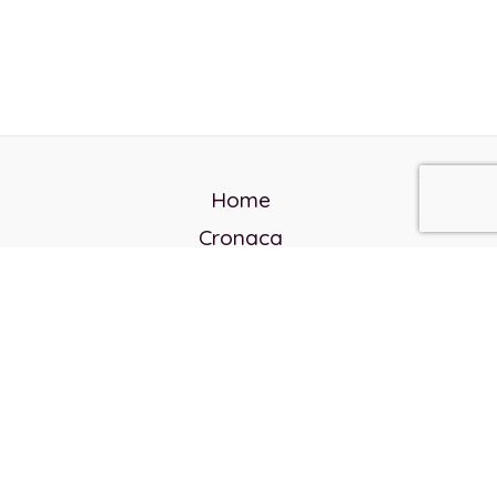
Home
Cronaca
Politica
Cultura e società
Corvo rosso
Reverendo Frank
Libri
Incontri Contemporanei