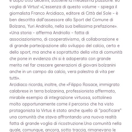
e dopo otto decenni, sostiene la medesima passione: 80
voglia di Virtus! «L’essenza di questo volume – spiega il
giornalista Franco Arcidiaco, editore di Città del Sole – è
ben descritta dall’assessore allo Sport del Comune di
Bolzano, Yuri Andriollo, nella sua bellissima prefazione».
«Una storia – afferma Andriollo – fatta di
associazionismo, di cooperativismo, di collaborazione e
di grande partecipazione allo sviluppo del calcio, certo e
dello sport, ma anche e soprattutto della vita di comunità
che pone in evidenza chi si è adoperato con grande
merito nel far crescere generazioni di giovani bolzanini
anche in un campo da calcio, vera palestra di vita per
tutti».
Arcidiaco ricorda, inoltre, che «Filippo Rosace, immigrato
calabrese in terra bolzanina, professionista affermato,
mirabile esempio di integrazione virtuosa, sottolinea
molto opportunamente come il percorso che ha visto
protagonista la Virtus è stato anche quello di “pacificare”
una comunità che stava affrontando una nuova realtà
fatta di grande voglia di ricostruzione.Una comunità nella
quale, comunque, ancora, sotto traccia, rimanevano le