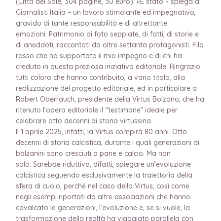
(Città del Sole, 304 pagine, 30 euro). «È stato – spiega a
Giornalisti Italia – un lavoro stimolante ed impegnativo,
gravido di tante responsabilità e di altrettante
emozioni. Patrimonio di foto seppiate, di fatti, di storie e
di aneddoti, raccontati da oltre settanta protagonisti. Filo
rosso che ha supportato il mio impegno e di chi ha
creduto in questa preziosa iniziativa editoriale. Ringrazio
tutti coloro che hanno contribuito, a vario titolo, alla
realizzazione del progetto editoriale, ed in particolare a
Robert Oberrauch, presidente della Virtus Bolzano, che ha
ritenuto l’opera editoriale il “testimone” ideale per
celebrare otto decenni di storia virtussina.
Il 1 aprile 2025, infatti, la Virtus compirà 80 anni. Otto
decenni di storia calcistica, durante i quali generazioni di
bolzanini sono cresciuti a pane e calcio. Ma non
solo. Sarebbe riduttivo, difatti, spiegare un’evoluzione
calcistica seguendo esclusivamente la traiettoria della
sfera di cuoio, perché nel caso della Virtus, così come
negli esempi riportati da altre associazioni che hanno
cavalcato le generazioni, l’evoluzione e, se si vuole, la
trasformazione della realtà ha viaggiato parallela con