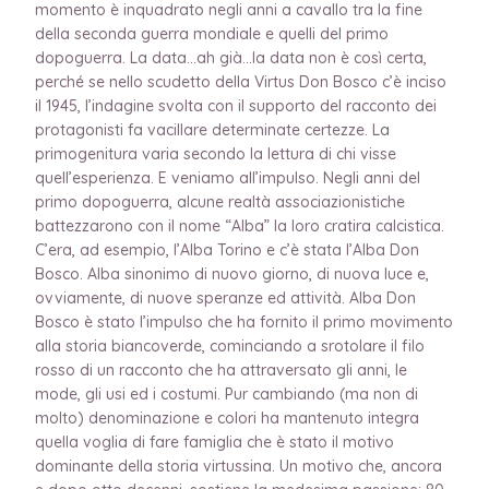
momento è inquadrato negli anni a cavallo tra la fine
della seconda guerra mondiale e quelli del primo
dopoguerra. La data…ah già…la data non è così certa,
perché se nello scudetto della Virtus Don Bosco c’è inciso
il 1945, l’indagine svolta con il supporto del racconto dei
protagonisti fa vacillare determinate certezze. La
primogenitura varia secondo la lettura di chi visse
quell’esperienza. E veniamo all’impulso. Negli anni del
primo dopoguerra, alcune realtà associazionistiche
battezzarono con il nome “Alba” la loro cratira calcistica.
C’era, ad esempio, l’Alba Torino e c’è stata l’Alba Don
Bosco. Alba sinonimo di nuovo giorno, di nuova luce e,
ovviamente, di nuove speranze ed attività. Alba Don
Bosco è stato l’impulso che ha fornito il primo movimento
alla storia biancoverde, cominciando a srotolare il filo
rosso di un racconto che ha attraversato gli anni, le
mode, gli usi ed i costumi. Pur cambiando (ma non di
molto) denominazione e colori ha mantenuto integra
quella voglia di fare famiglia che è stato il motivo
dominante della storia virtussina. Un motivo che, ancora