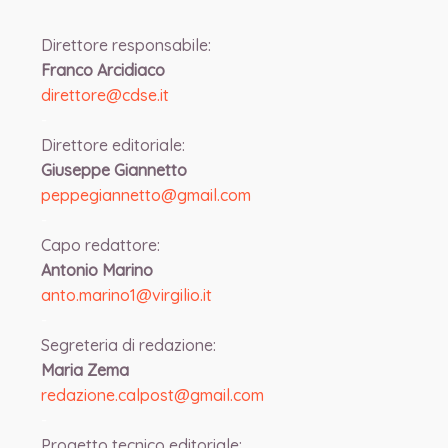
Direttore responsabile:
Franco Arcidiaco
direttore@cdse.it
-
Direttore editoriale:
Giuseppe Giannetto
peppegiannetto@gmail.com
-
Capo redattore:
Antonio Marino
anto.marino1@virgilio.it
-
Segreteria di redazione:
Maria Zema
redazione.calpost@
gmail.com
-
Progetto tecnico editoriale: