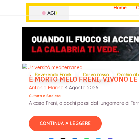
Vai
Home
C
al
contenuto
Reverendo Frank
Corvo rosso
Occhio al
È MORTO MELO FRENI, VIVONO LE
Antonio Marino
4 Agosto 2026
Cultura e Società
A casa Freni, a pochi passi dal lungomare di Terme
CONTINUA A LEGGERE