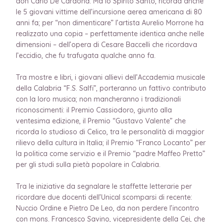
don Carlo De Cardona. Ma lo Spirito Santo, ricorda anche
le 5 giovani vittime dell’incursione aerea americana di 80
anni fa; per “non dimenticare” l’artista Aurelio Morrone ha
realizzato una copia – perfettamente identica anche nelle
dimensioni – dell’opera di Cesare Baccelli che ricordava
l’eccidio, che fu trafugata qualche anno fa.
Tra mostre e libri, i giovani allievi dell’Accademia musicale
della Calabria “F.S. Salfi”, porteranno un fattivo contributo
con la loro musica; non mancheranno i tradizionali
riconoscimenti: il Premio Cassiodoro, giunto alla
ventesima edizione, il Premio “Gustavo Valente” che
ricorda lo studioso di Celico, tra le personalità di maggior
rilievo della cultura in Italia; il Premio “Franco Locanto” per
la politica come servizio e il Premio “padre Maffeo Pretto”
per gli studi sulla pietà popolare in Calabria.
Tra le iniziative da segnalare le staffette letterarie per
ricordare due docenti dell’Unical scomparsi di recente:
Nuccio Ordine e Pietro De Leo, da non perdere l’incontro
con mons. Francesco Savino, vicepresidente della Cei, che