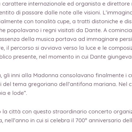
a carattere internazionale ed organista e direttore 
ntito di passare dalle note alle visioni. L’immagin
nizialmente con tonalità cupe, a tratti distoniche e 
e popolavano i regni visitati da Dante. A cominciar
assenza della musica portava ad immaginare persino
e, il percorso si avviava verso la luce e le composi
lico presente, nel momento in cui Dante giungeva 
, gli inni alla Madonna consolavano finalmente i cuor
i del tema gregoriano dell’antifona mariana. Nel c
ia e lode”.
la città con questo straordinario concerto organizz
a, nell’anno in cui si celebra il 700º anniversario d