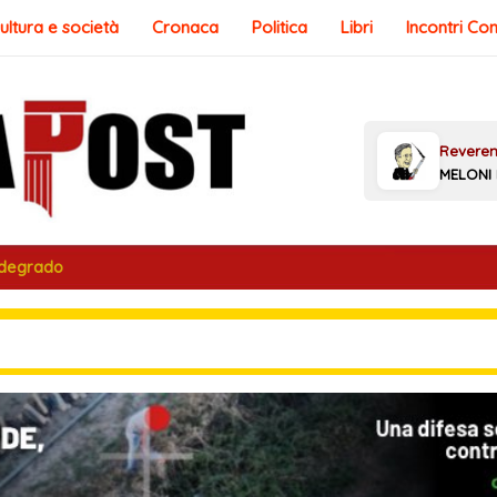
ultura e società
Cronaca
Politica
Libri
Incontri Co
 degrado