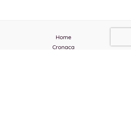
Home
Cronaca
Politica
Cultura e società
Corvo rosso
Reverendo Frank
Libri
Incontri Contemporanei
Chi siamo
Servizi