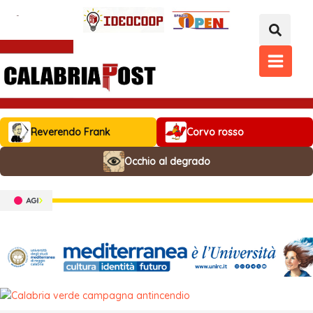
Vai
al
contenuto
MAIN
MENU
Reverendo Frank
Corvo rosso
Occhio al degrado