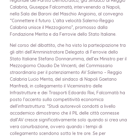
regionale del Partito Democratico, già Sindaco di Reggio
Calabria, Giuseppe Falcomatà, intervenendo a Napoli,
nella Sala dei Baroni del Maschio Angioino, al convegno
“Connettere il futuro. L’alta velocità Salerno-Reggio
Calabria unisce il Mezzogiorno”, promosso dalla
Fondazione Merita e da Ferrovie dello Stato Italiane.
Nel corso del dibattito, che ha visto la partecipazione tra
gli altri dell’Amministratore Delegato di Ferrovie dello
Stato Italiane Stefano Donnarumma, dell’ex Ministro per il
Mezzogiorno Claudio De Vincenti, del Commissario
straordinario per il potenziamento AV Salerno – Reggio
Calabria Lucio Menta, del sindaco di Napoli Gaetano
Manfredi, in collegamento il Viceministro delle
Infrastrutture e dei Trasporti Edoardo Rixi, Falcomatà ha
posto l’accento sulla competitività economica
dell’infrastruttura: “Studi autorevoli condotti a livello
accademico dimostrano che il PIL delle città connesse
dall’AV cresce significativamente solo quando si crea una
vera conurbazione, ovvero quando i tempi di
collegamento scendono sotto le tre ore. Se per