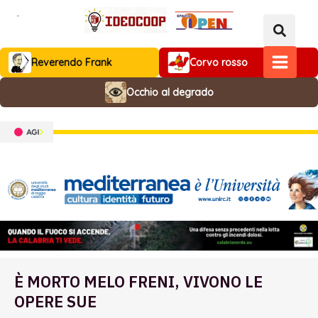
Vai
al
contenuto
Reverendo Frank
Corvo rosso
MAIN
Occhio al degrado
MENU
È MORTO MELO FRENI, VIVONO LE
OPERE SUE