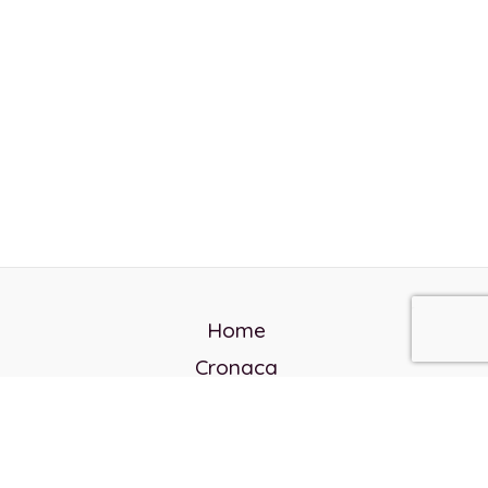
Home
Cronaca
Politica
Cultura e società
Corvo rosso