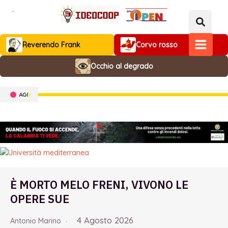
Vai
al
contenuto
Reverendo Frank
Corvo rosso
MAIN
Occhio al degrado
MENU
È MORTO MELO FRENI, VIVONO LE
OPERE SUE
4 Agosto 2026
Antonio Marino