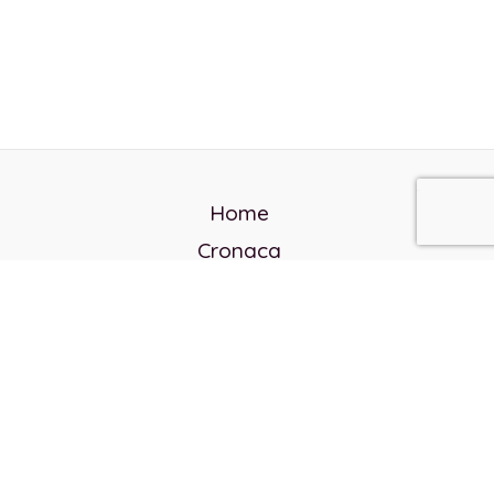
Home
Cronaca
Politica
Cultura e società
Corvo rosso
Reverendo Frank
Libri
Incontri Contemporanei